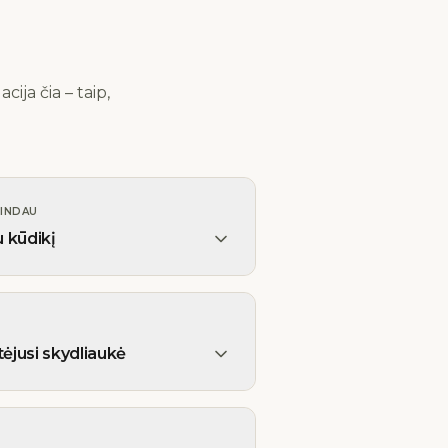
ija čia – taip,
ŽINDAU
u kūdikį
ėjusi skydliaukė