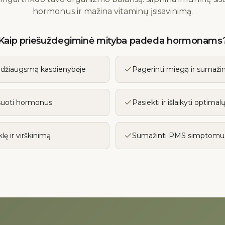
hormonus ir mažina vitaminų įsisavinimą.
Kaip priešuždegiminė mityba padeda hormonams
ir džiaugsmą kasdienybėje
Pagerinti miegą ir sumažin
nsuoti hormonus
Pasiekti ir išlaikyti optim
lę ir virškinimą
Sumažinti PMS simptomus ir