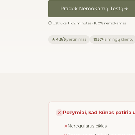
Pradėk Nemokamą Testą
🕑 Užtruksi tik 2 minutes · 100% nemokamas
★ 4.9/5
įvertinimas
1957+
laimingų klientų
Požymiai, kad kūnas patiria
❌
Nereguliarus ciklas