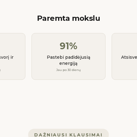
Paremta mokslu
91%
vorį ir
Pastebi padidėjusią
Atsisv
energiją
ų
Jau po 30 dienų
DAŽNIAUSI KLAUSIMAI