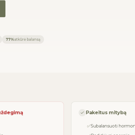
77%
atkūrė balansą
 uždegimą
Pakeitus mitybą
✅
Subalansuoti hormon