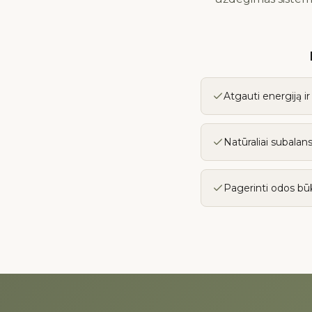
Atgauti energiją 
Natūraliai subala
Pagerinti odos būk