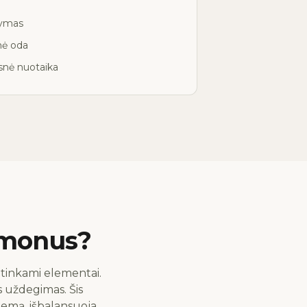
dymas
nė oda
esnė nuotaika
rmonus?
etinkami elementai.
s uždegimas. Šis
temą, išbalansuoja