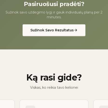
Pasiruošusi pradėti?
Sužinok savo uždegimo lygį ir gauk individualų planą per 2
minutes.
Sužinok Savo Rezultatus
Ką rasi gide?
Viskas, ko reikia tavo kelionei