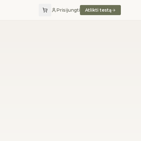
Prisijungti
Atlikti testą