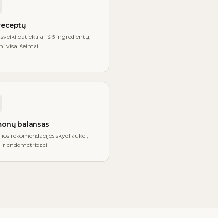
 receptų
 sveiki patiekalai iš 5 ingredientų,
i visai šeimai
onų balansas
lios rekomendacijos skydliaukei,
ir endometriozei