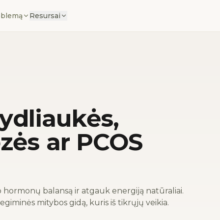
oblemą
Resursai
kydliaukės,
zės ar PCOS
 hormonų balansą ir atgauk energiją natūraliai.
giminės mitybos gidą, kuris iš tikrųjų veikia.