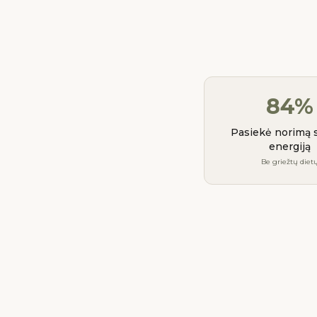
84%
Pasiekė norimą s
energiją
Be griežtų diet