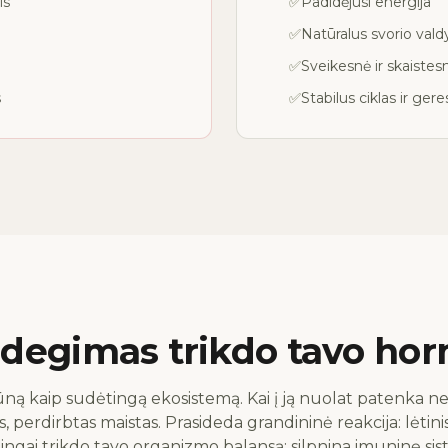
is
✅
Padidėjusi energija
✅
Natūralus svorio val
✅
Sveikesnė ir skaistes
s
✅
Stabilus ciklas ir ger
ždegimas trikdo tavo ho
ūną kaip sudėtingą ekosistemą. Kai į ją nuolat patenka n
s, perdirbtas maistas. Prasideda grandininė reakcija: lėtini
ngai trikdo tavo organizmo balansą: silpnina imuninę sis