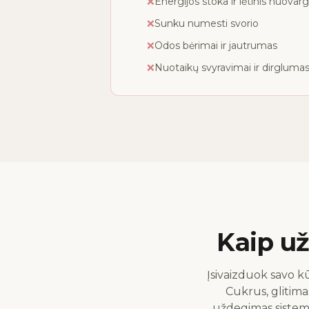
❌
Energijos stoka ir lėtinis nuovarg
❌
Sunku numesti svorio
❌
Odos bėrimai ir jautrumas
❌
Nuotaikų svyravimai ir dirgluma
Kaip u
Įsivaizduok savo k
Cukrus, glitima
uždegimas sistemi