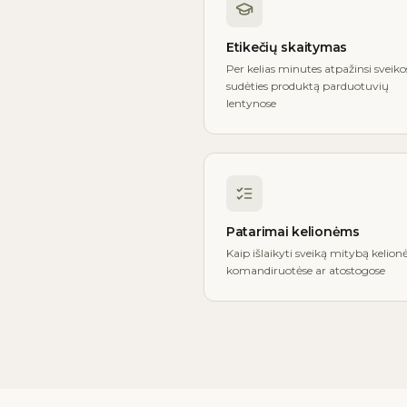
Etikečių skaitymas
Per kelias minutes atpažinsi sveiko
sudėties produktą parduotuvių
lentynose
Patarimai kelionėms
Kaip išlaikyti sveiką mitybą kelionė
komandiruotėse ar atostogose