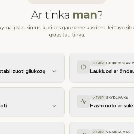
Ar tinka
man
?
kymai į klausimus, kuriuos gauname kasdien. Jei tavo situac
gidas tau tinka.
TAIP
LAUKIUOSI AR 
stabilizuoti gliukozę
Laukiuosi ar žinda
TAIP
SKYDLIAUKĖ
oti
Hashimoto ar sulėt
TAIP
VAISINGUMAS