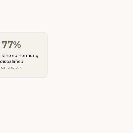
77%
eikino su hormonų
disbalansu
NIH, 2017, 2019