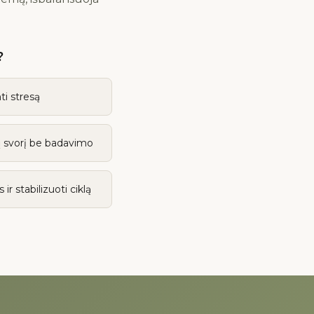
?
ti stresą
alų svorį be badavimo
 stabilizuoti ciklą