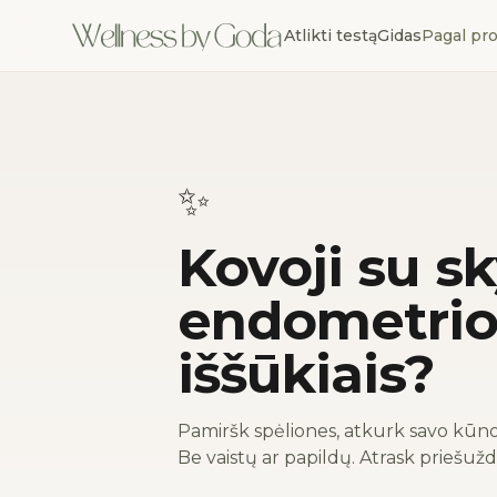
Atlikti testą
Gidas
Pagal pr
✨
Kovoji su s
endometrio
iššūkiais?
Pamiršk spėliones, atkurk savo kūno
Be vaistų ar papildų. Atrask priešužde