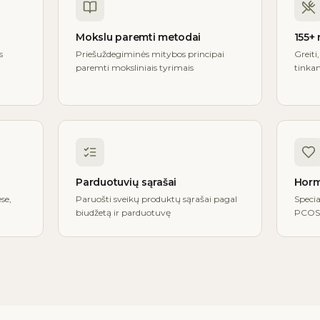
Mokslu paremti metodai
155+
s
Priešuždegiminės mitybos principai
Greiti,
paremti moksliniais tyrimais
tinkam
Parduotuvių sąrašai
Horm
se,
Paruošti sveikų produktų sąrašai pagal
Specia
biudžetą ir parduotuvę
PCOS 